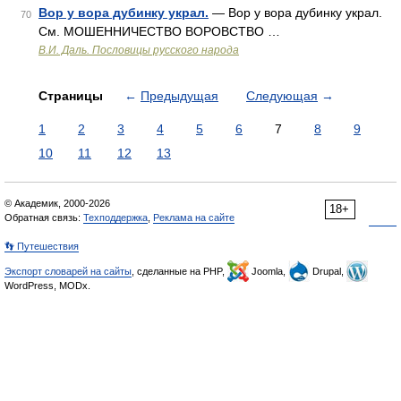
Вор у вора дубинку украл.
— Вор у вора дубинку украл.
70
См. МОШЕННИЧЕСТВО ВОРОВСТВО …
В.И. Даль. Пословицы русского народа
Страницы
←
Предыдущая
Следующая
→
1
2
3
4
5
6
7
8
9
10
11
12
13
© Академик, 2000-2026
18+
Обратная связь:
Техподдержка
,
Реклама на сайте
👣 Путешествия
Экспорт словарей на сайты
, сделанные на PHP,
Joomla,
Drupal,
WordPress, MODx.